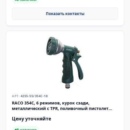
4255-55/354C-18
RACO 354C, 6 режимов, курок сзади,
металлический с TPR, поливочный пистолет
(4255-55/354C-18)
Цену уточняйте
В наличии