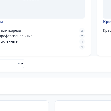
зы
Кре
 плиткореза
Кре
3
профессиональные
2
усиленные
1
1