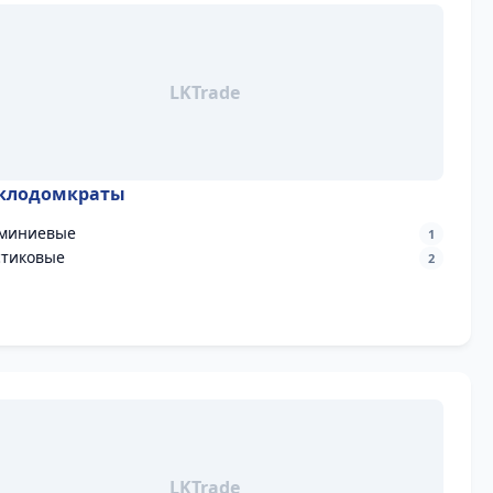
клодомкраты
миниевые
1
стиковые
2