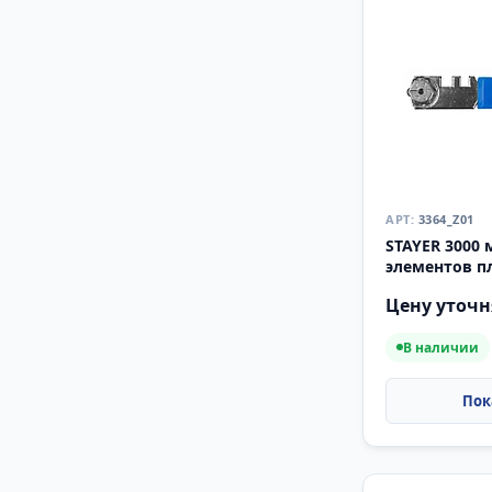
3364_Z01
STAYER 3000 
элементов п
роликовый ст
Цену уточн
(3364)
В наличии