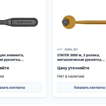
33605_Z01
щих элемента,
STAYER 3000 м, 3 ролика,
я рукоятка,
металлическая рукоятка,
теклорез (3360)
роликовый стеклорез (3360
яйте
Цену уточняйте
ии
Нет в наличии