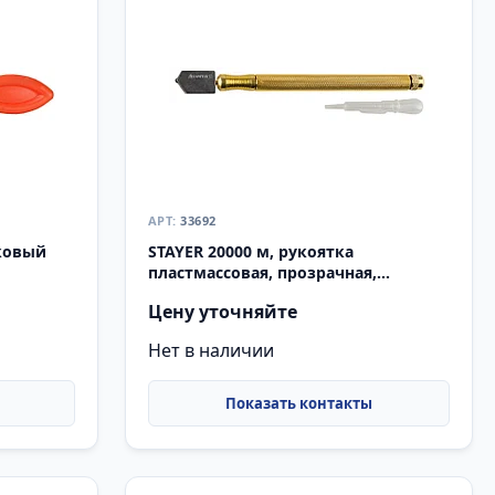
33692
ковый
STAYER 20000 м, рукоятка
пластмассовая, прозрачная,
масляный, роликовый масляный
Цену уточняйте
стеклорез, Professional
Нет в наличии