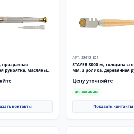
33613_Z01
, прозрачная
STAYER 3000 м, толщина сте
ая рукоятка, масляный,
мм, 3 ролика, деревянная р
теклорез (33686)
роликовый стеклорез (3361
яйте
Цену уточняйте
В наличии