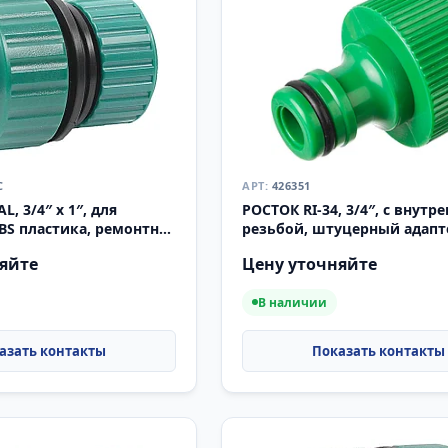
C
426351
, 3/4″ x 1″, для
РОСТОК RI-34, 3/4″, с внутр
BS пластика, ремонтная
резьбой, штуцерный адапт
55174C)
(426351)
яйте
Цену уточняйте
В наличии