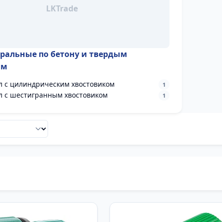
иральные по бетону и твердым
ам
л с цилиндрическим хвостовиком
1
л с шестигранным хвостовиком
1