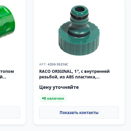
4250-55216C
остопом
RACO ORIGINAL, 1″, с внутренней
ый
резьбой, из ABS пластика,
штуцерный адаптер (4250-55216C)
Цену уточняйте
В наличии