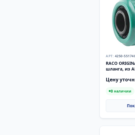
4250-55174
RACO ORIGINAL
шланга, из A
муфта (4250-
Цену уточн
В наличии