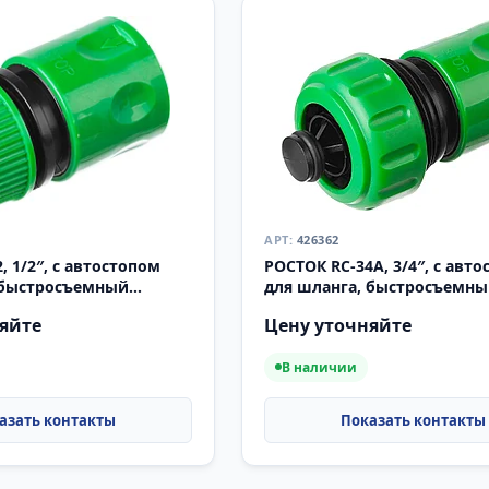
426362
, 1/2″, с автостопом
РОСТОК RC-34A, 3/4″, с авт
 быстросъемный
для шланга, быстросъемн
(426361)
соединитель (426362)
яйте
Цену уточняйте
В наличии