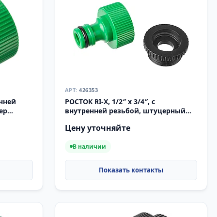
426353
енней
РОСТОК RI-X, 1/2″ x 3/4″, с
ер
внутренней резьбой, штуцерный
адаптер (426353)
Цену уточняйте
В наличии