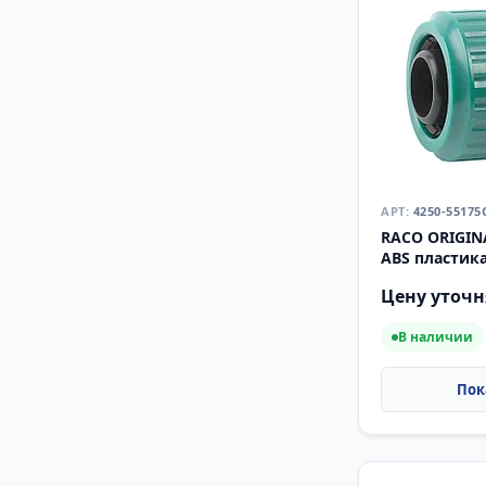
4250-55175
RACO ORIGINA
ABS пластик
(4250-55175C)
Цену уточн
В наличии