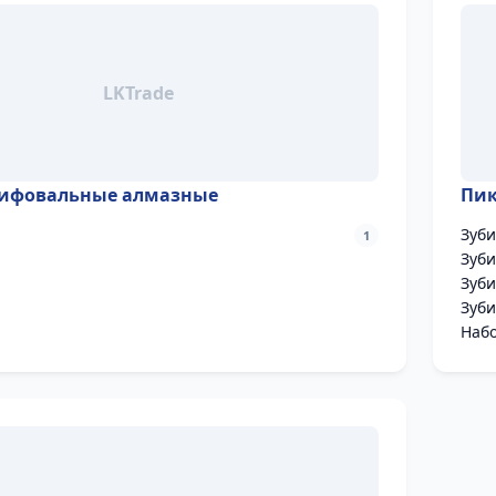
ифовальные алмазные
Пик
Зуби
1
Зуби
Зуби
Зуби
Набо