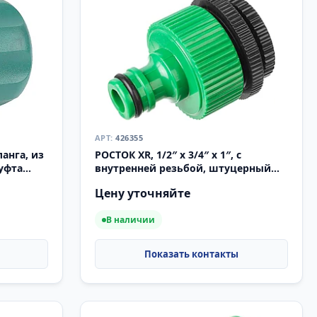
426355
ланга, из
РОСТОК XR, 1/2″ x 3/4″ x 1″, с
уфта
внутренней резьбой, штуцерный
адаптер (426355)
Цену уточняйте
В наличии