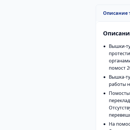
Описание 
Описани
Вышки-ту
протест
органами
помост 2
Вышка-ту
работы н
Помосты
переклад
Отсутств
перевеши
На помос