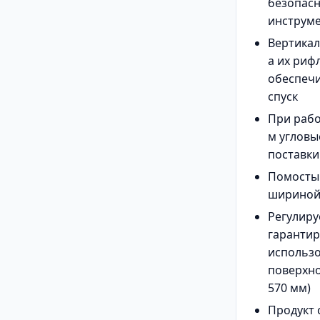
безопасн
инструм
Вертикал
а их риф
обеспеч
спуск
При рабо
м угловы
поставки
Помосты д
шириной 
Регулиру
гарантир
использо
поверхно
570 мм)
Продукт 