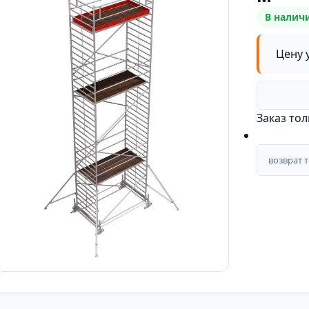
В налич
Цену 
Заказ то
возврат 