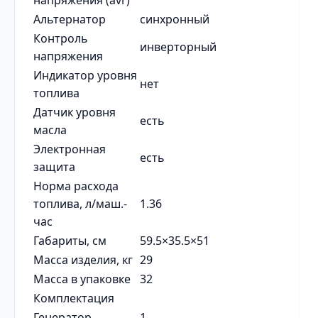
напряжения (avr)
Альтернатор
синхронный
Контроль
инверторный
напряжения
Индикатор уровня
нет
топлива
Датчик уровня
есть
масла
Электронная
есть
защита
Норма расхода
топлива, л/маш.-
1.36
час
Габариты, см
59.5×35.5×51
Масса изделия, кг
29
Масса в упаковке
32
Комплектация
Генератор
1