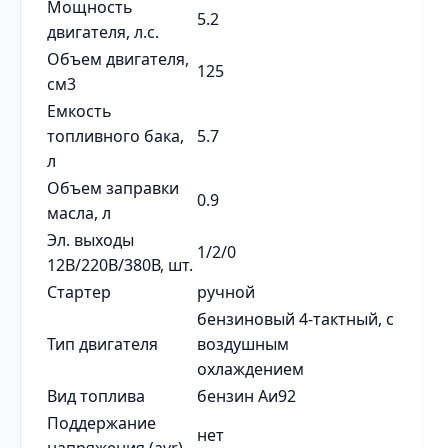
Мощность
5.2
двигателя, л.с.
Объем двигателя,
125
см3
Емкость
топливного бака,
5.7
л
Объем заправки
0.9
масла, л
Эл. выходы
1/2/0
12В/220В/380В, шт.
Стартер
ручной
бензиновый 4-тактный, с
Тип двигателя
воздушным
охлаждением
Вид топлива
бензин Аи92
Поддержание
нет