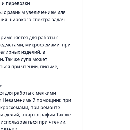
 и перевозки
ы с разным увеличением для
ия широкого спектра задач
применяется для работы с
едметами, микросхемами, при
елирных изделий, в
и. Так же лупа может
ться при чтении, письме,
е
я для работы с мелкими
и Незаменимый помощник при
икросхемами, при ремонте
изделий, в картографии Так же
 использоваться при чтении,
совании