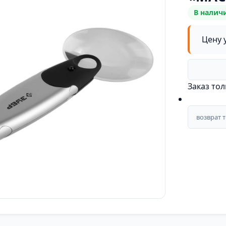
В налич
Цену 
Заказ то
возврат 