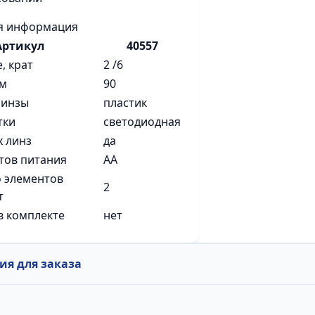
я информация
Артикул
40557
, крат
2 /6
мм
90
линзы
пластик
тки
светодиодная
х линз
да
тов питания
АА
 элементов
2
т
в комплекте
нет
я для заказа