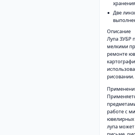
хранения
Две линз
выполнен
Описание
Лупа ЗУБР 
мелкими пр
ремонте юв
картографи
использова
рисовании.
Применени
Применяетс
предметам
работе с м
ювелирных 
лупа может
письме, ри