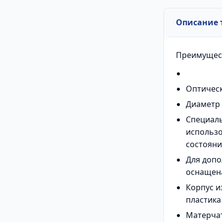
Описание 
Преимущес
Оптическ
Диаметр 
Специаль
использо
состояни
Для допо
оснащена
Корпус и
пластика
Матерчат