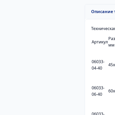
Описание 
Техническа
Ра
Артикул
мм
06033-
45
04-40
06033-
60
06-40
06033-