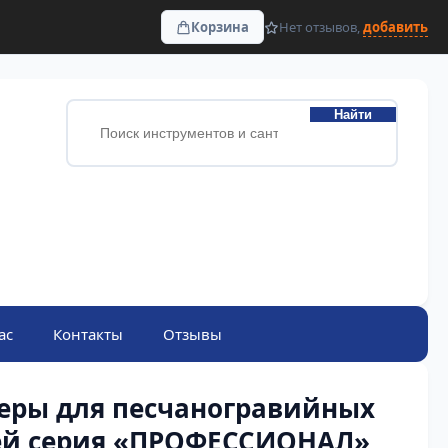
Корзина
Нет отзывов,
добавить
Найти
ас
Контакты
Отзывы
еры для песчаногравийных
ей серия «ПРОФЕССИОНАЛ»