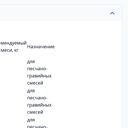
омендуемый
Назначение
смеси, кг
для
песчано-
гравийных
смесей
для
песчано-
гравийных
смесей
для
песчано-