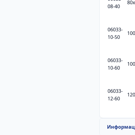
80
08-40
06033-
10
10-50
06033-
10
10-60
06033-
12
12-60
Информаци