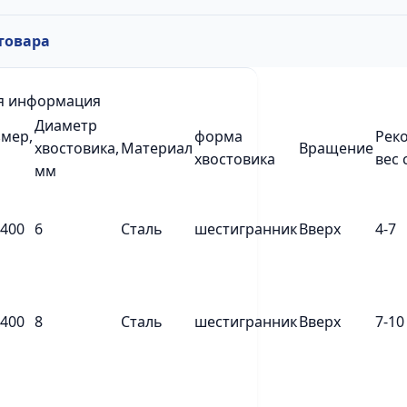
товара
я информация
Диаметр
змер,
форма
Рек
хвостовика,
Материал
Вращение
хвостовика
вес 
мм
х400
6
Сталь
шестигранник
Вверх
4-7
х400
8
Сталь
шестигранник
Вверх
7-10