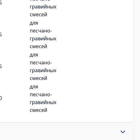
5
гравийных
смесей
для
песчано-
5
гравийных
смесей
для
песчано-
5
гравийных
смесей
для
песчано-
0
гравийных
смесей