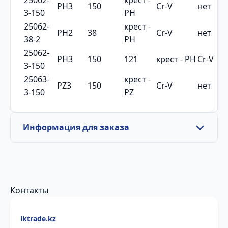
25062-
крест -
PH3
150
Cr-V
нет
3-150
PH
25062-
крест -
PH2
38
Cr-V
нет
38-2
PH
25062-
PH3
150
121
крест - PH
Cr-V
3-150
25063-
крест -
PZ3
150
Cr-V
нет
3-150
PZ
Информация для заказа
Контакты
lktrade.kz