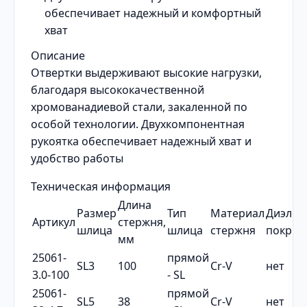
обеспечивает надежный и комфортный
хват
Описание
Отвертки выдерживают высокие нагрузки,
благодаря высококачественной
хромованадиевой стали, закаленной по
особой технологии. Двухкомпонентная
рукоятка обеспечивает надежный хват и
удобство работы
Техническая информация
Длина
Размер
Тип
Материал
Диэлек
Артикул
стержня,
шлица
шлица
стержня
покрыт
мм
25061-
прямой
SL3
100
Cr-V
нет
3.0-100
- SL
25061-
прямой
SL5
38
Cr-V
нет