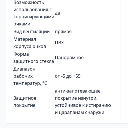
Возможность
использования с
да
корригирующими
очками
Вид вентиляции
прямая
Материал
ПВХ
корпуса очков
Форма
Панорамное
защитного стекла
Диапазон
рабочих
от -5 до +55
температур, °C
анти-запотевающее
Защитное
покрытие изнутри,
покрытие
устойчивое к истиранию
и царапанам снаружи