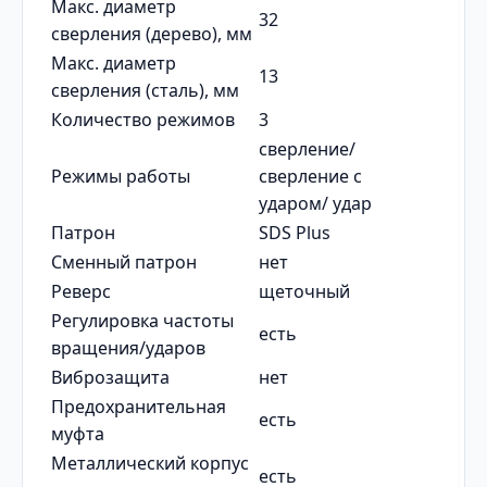
Макс. диаметр
32
сверления (дерево), мм
Макс. диаметр
13
сверления (сталь), мм
Количество режимов
3
сверление/
Режимы работы
сверление с
ударом/ удар
Патрон
SDS Plus
Сменный патрон
нет
Реверс
щеточный
Регулировка частоты
есть
вращения/ударов
Виброзащита
нет
Предохранительная
есть
муфта
Металлический корпус
есть