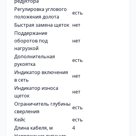
редуктора
Регулировка углового
есть
положения долота
Быстрая замена щеток
нет
Поддержание
оборотов под
нет
нагрузкой
Дополнительная
есть
рукоятка
Индикатор включения
нет
в сеть
Индикатор износа
нет
щеток
Ограничитель глубины
есть
сверления
Кейс
есть
Длина кабеля, м
4