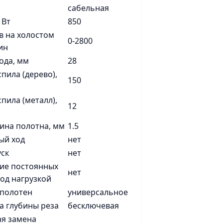
сабельная
 Вт
850
в на холостом
0-2800
ин
ода, мм
28
пила (дерево),
150
пила (металл),
12
ина полотна, мм
1.5
ый ход
нет
ск
нет
ие постоянных
нет
од нагрузкой
 полотен
универсальное
а глубины реза
бесключевая
ая замена