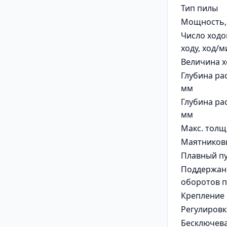
Тип пилы
Мощность,
Число ходо
ходу, ход/м
Величина х
Глубина рас
мм
Глубина рас
мм
Макс. толщ
Маятников
Плавный пу
Поддержан
оборотов п
Крепление
Регулировк
Бесключев