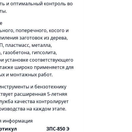
ть и оптимальный контроль во
ты.
е
ьного, поперечного, косого и
пиления заготовок из дерева,
, пластмасс, металла,
 газобетона, гипсолита,
ри установке соответствующего
а также широко применяется для
х и монтажных работ.
инструменты и бензотехнику
ствует расширенная 5-летняя
Служба качества контролирует
оизводства на каждом этапе.
я информация
ртикул
ЗПС-850 Э