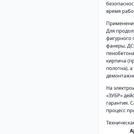
безопаснос
время рабо
Применени
Для продол
фигурного 
фанеры, ДСП
пенобетона,
кирпича (п
полотна), 
демонтажны
На электро
«ЗУБР» дей
гарантия. 
процесс пр
Техническа
А