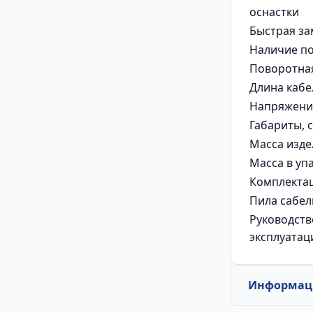
оснастки
Быстрая за
Наличие по
Поворотная
Длина кабе
Напряжение
Габариты, 
Масса издел
Масса в упа
Комплекта
Пила сабел
Руководств
эксплуатац
Информаци