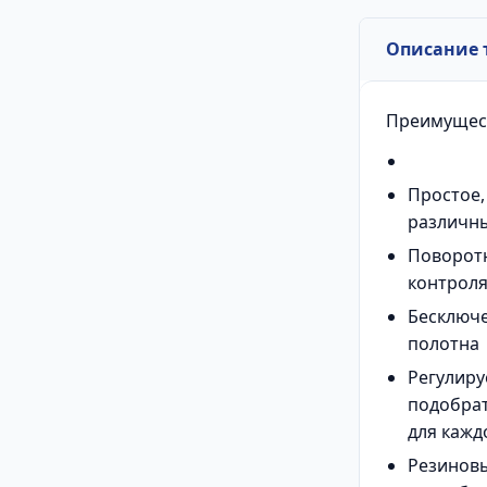
Описание 
Преимущес
Простое,
различны
Поворотн
контроля
Бесключе
полотна
Регулиру
подобра
для кажд
Резиновы