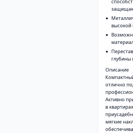
способст
защищаю
Металлич
высокой
Возможн
материа
Перестав
глубины
Описание
Компактный
отлично по
профессион
Активно пр
в квартирах
приусадебн
мягкие нак
обеспечив