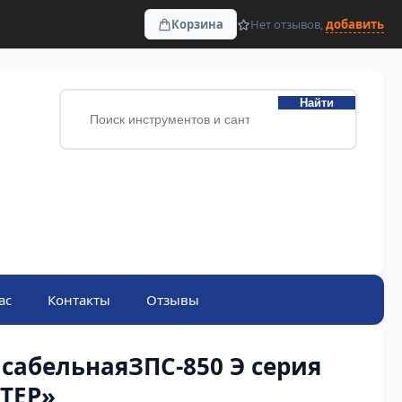
Корзина
Нет отзывов,
добавить
Найти
ас
Контакты
Отзывы
сабельнаяЗПС-850 Э серия
ТЕР»