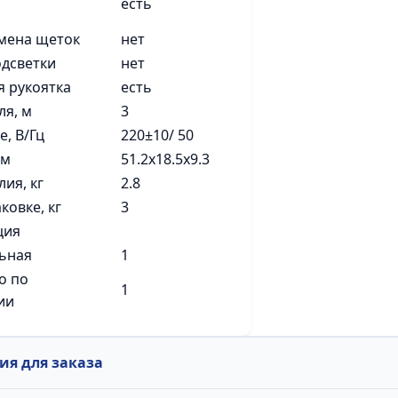
есть
мена щеток
нет
дсветки
нет
 рукоятка
есть
ля, м
3
, В/Гц
220±10/ 50
см
51.2x18.5x9.3
ия, кг
2.8
ковке, кг
3
ция
ьная
1
о по
1
ии
я для заказа