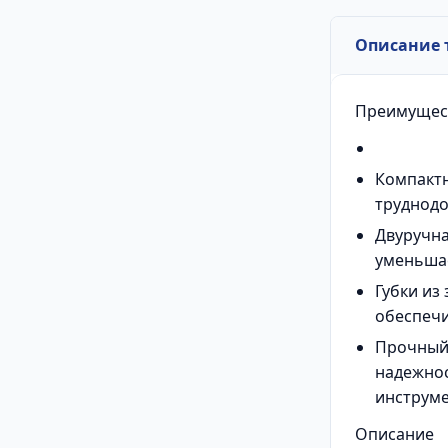
Описание 
Преимущес
Компактн
труднодо
Двуручна
уменьшае
Губки из
обеспечи
Прочный
надежнос
инструм
Описание