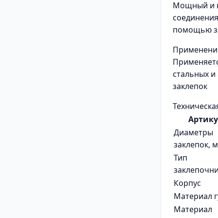
Мощный и 
соединения
помощью з
Применени
Применяетс
стальных и
заклепок
Техническа
Артику
Диаметры
заклепок, 
Тип
заклепочн
Корпус
Материал г
Материал