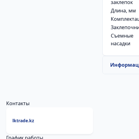
заклепок
Длина, мм
Комплекта
Заклепочн
Съемные
насадки
Информаци
Контакты
lktrade.kz
График работы