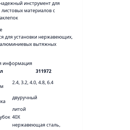
надежный инструмент для
 листовых материалов с
аклепок
е
я для установки нержавеющих,
 алюминиевых вытяжных
я информация
л
311972
2.4, 3.2, 4.0, 4.8, 6.4
мм
двуручный
ика
литой
убок
40Х
нержавеющая сталь,