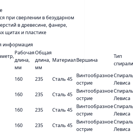
е
ся при сверлении в безударном
ерстий в древесине, фанере,
ых щитах и пластике
я информация
Рабочая
Общая
аметр,
Тип
длина,
длина,
Материал
Вершина
спирал
мм
мм
Винтообразное
Спирал
160
235
Сталь 45
острие
Левиса
Винтообразное
Спирал
160
235
Сталь 45
острие
Левиса
Винтообразное
Спирал
160
235
Сталь 45
острие
Левиса
Винтообразное
Спирал
160
235
Сталь 45
острие
Левиса