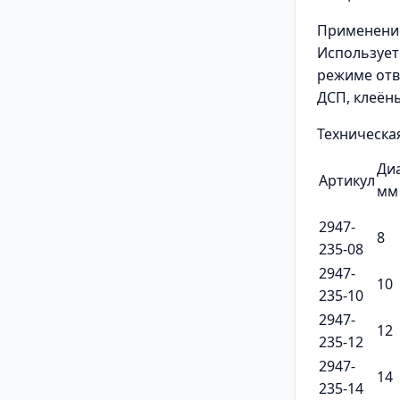
Применени
Использует
режиме отв
ДСП, клеён
Техническа
Ди
Артикул
мм
2947-
8
235-08
2947-
10
235-10
2947-
12
235-12
2947-
14
235-14