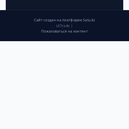
Сайт создан на платформе Satu.kz
LKTrade |
Пожаловаться на контент