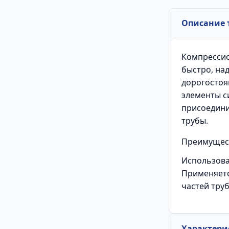
Описание 
Компрессио
быстро, на
дорогостоя
элементы с
присоедини
трубы.
Преимущес
Использов
Применяетс
частей тру
Характери