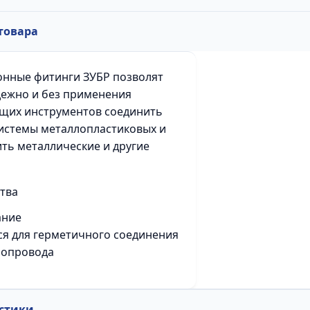
товара
нные фитинги ЗУБР позволят
дежно и без применения
щих инструментов соединить
истемы металлопластиковых и
ть металлические и другие
тва
ание
я для герметичного соединения
бопровода
стики