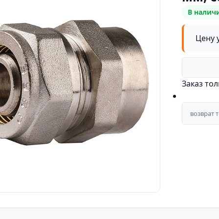
В налич
Цену 
Заказ то
возврат 