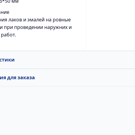
 6*50 мм
ание
ния лаков и эмалей на ровные
и при проведении наружних и
 работ.
стики
я для заказа