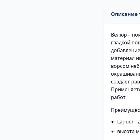
Описание 
Велюр – по
гладкой по
добавление
материал и
ворсом неб
окрашивани
создает ра
Применяетс
работ
Преимущес
Laquer - 
высота м