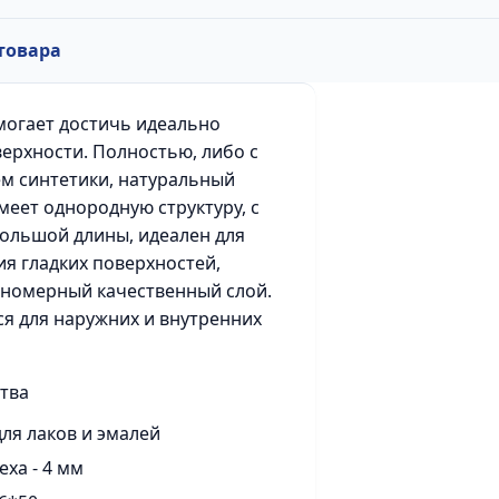
товара
могает достичь идеально
верхности. Полностью, либо с
м синтетики, натуральный
меет однородную структуру, с
ольшой длины, идеален для
я гладких поверхностей,
вномерный качественный слой.
я для наружних и внутренних
тва
для лаков и эмалей
еха - 4 мм