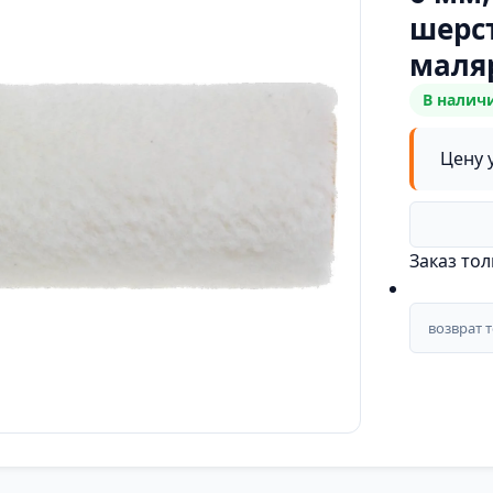
шерст
маля
В налич
Цену 
Заказ то
возврат 