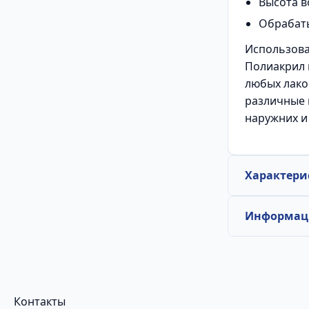
Высота в
Обрабаты
Использов
Полиакрил 
любых лако
различные 
наружних и
Характери
Информаци
Контакты