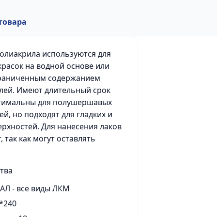
товара
полиакрила используются для
красок на водной основе или
граниченным содержанием
лей. Имеют длительный срок
тимальны для полушершавых
й, но подходят для гладких и
ерхностей. Для нанесения лаков
, так как могут оставлять
тва
Л - все виды ЛКМ
*240