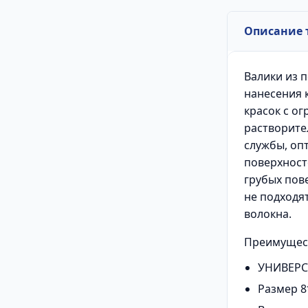
Описание 
Валики из 
нанесения 
красок с о
растворите
службы, оп
поверхносте
грубых пов
не подходят
волокна.
Преимущес
УНИВЕРСА
Размер 8