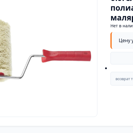
поли
маляр
Нет в нал
Цену 
возврат 