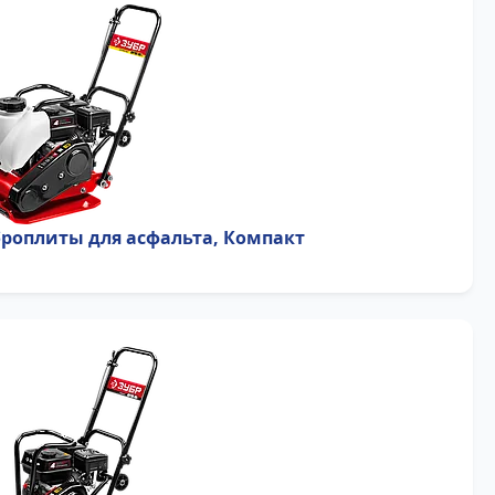
роплиты для асфальта, Компакт