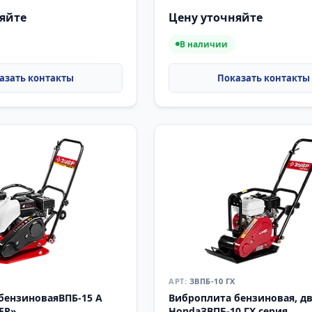
ОНАЛ»
«ПРОФЕССИОНАЛ»
яйте
Цену уточняйте
В наличии
ЗВПБ-10 ГХ
бензиноваяВПБ-15 А
Виброплита бензиновая, д
ЕР»
HondaЗВПБ-10 ГХ серия