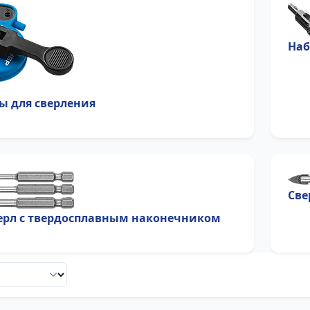
Наб
ы для сверления
Све
ерл с твердосплавным наконечником