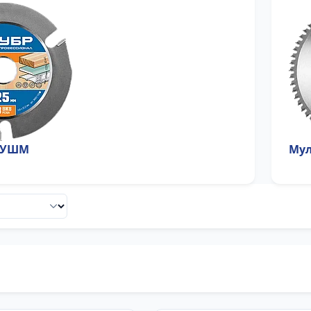
я УШМ
Мул