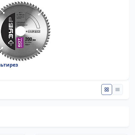
ьтирез