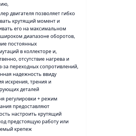
нию,
ллер двигателя позволяет гибко
вать крутящий момент и
вать его на максимальном
 широком диапазоне оборотов,
твие постоянных
утаций в коллекторе и,
твенно, отсутствие нагрева и
з-за переходных сопротивлений,
нная надежность ввиду
ия искрения, трения и
ирующих деталей
ня регулировки + режим
ания предоставляют
ость настроить крутящий
од предстоящую работу или
уемый крепеж