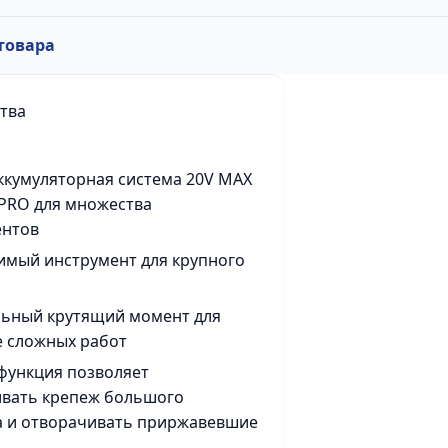
товара
тва
ккумуляторная система 20V MAX
PRO для множества
ентов
мый инструмент для крупного
льный крутящий момент для
 сложных работ
функция позволяет
ивать крепеж большого
а и отворачивать приржавевшие