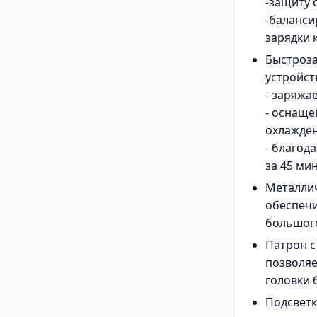
-защиту 
-баланси
зарядки 
Быстроза
устройст
- заряжа
- оснаще
охлажден
- благод
за 45 ми
Металлич
обеспечи
большог
Патрон с
позволяе
головки 
Подсветк