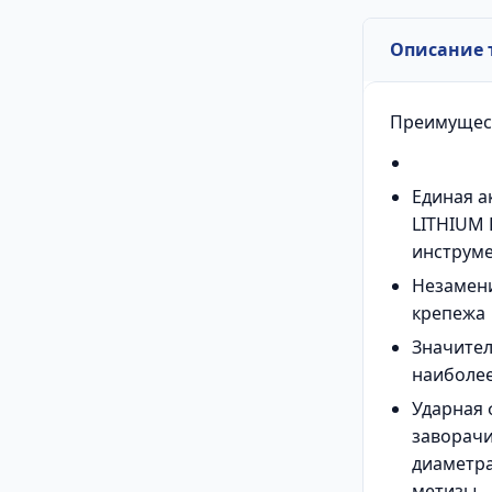
Описание 
Преимущес
Единая а
LITHIUM 
инструм
Незамени
крепежа
Значите
наиболее
Ударная 
заворач
диаметр
метизы