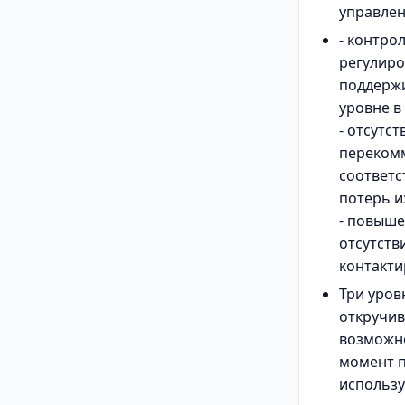
управле
- контро
регулиро
поддержи
уровне в
- отсутс
перекомм
соответс
потерь и
- повыше
отсутств
контакт
Три уров
откручив
возможн
момент п
использ