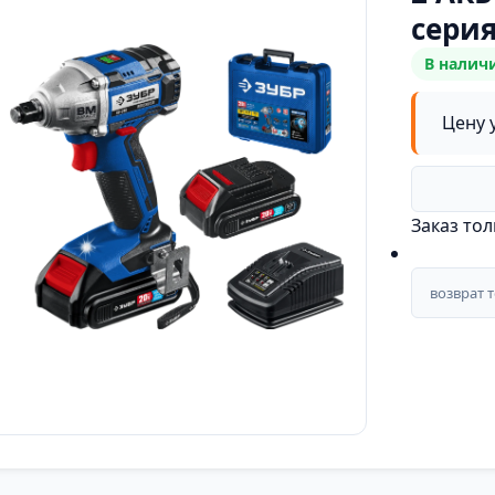
сери
В налич
Цену 
Заказ то
возврат 