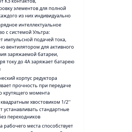
от КЗ контактов,
ровку элементов для полной
каждого из них индивидуально
рядное интеллектуальное
во с системой Ультра:
ет импульсной подачей тока,
но вентилятором для активного
ия заряжаемой батареи,
аря току до 4А заряжает батарею
н
еский корпус редуктора
вает прочность при передаче
о крутящего момента
 квадратным хвостовиком 1/2''
т устанавливать стандартные
без переходников
а рабочего места способствует