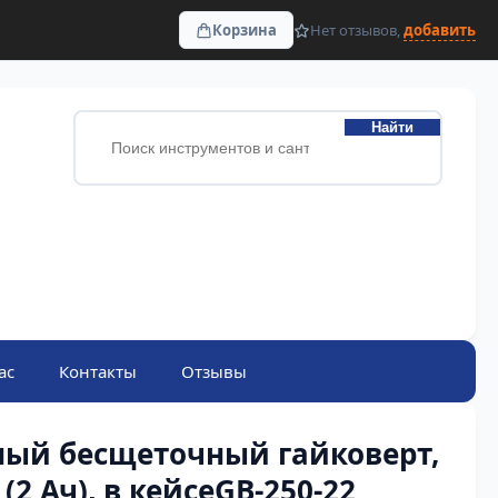
Корзина
Нет отзывов,
добавить
Найти
ас
Контакты
Отзывы
ный бесщеточный гайковерт,
 (2 Ач), в кейсеGB-250-22