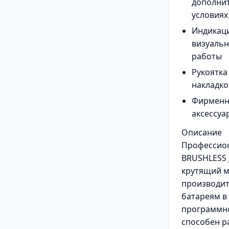
дополнит
условиях
Индикаци
визуальн
работы
Рукоятка
накладко
Фирменны
аксессуа
Описание
Профессион
BRUSHLESS 
крутящий м
производит
батареям в
программно
способен р