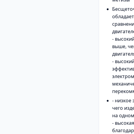
Бесщето
обладает
сравнен
двигател
- высоки
выше, че
двигател
- высоки
эффекти
электром
механиче
перекомм
- низкое
чего изд
на одном
- высока
благодар