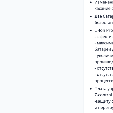
Изменени
касание 
Две бата
безоста
Li-Ion P
эффектив
- максим
батареи 
- увелич
производ
- отсутс
- отсутс
процесс
Плата уп
Z-contro
-защиту 
и перегр