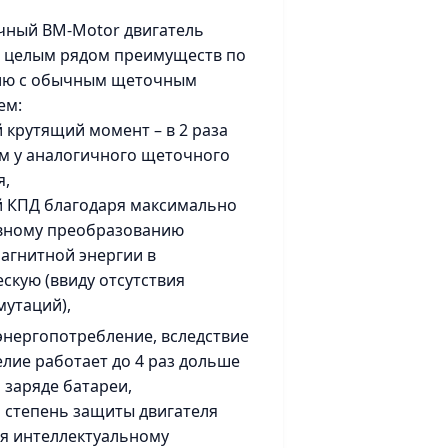
чный BM-Motor двигатель
 целым рядом преимуществ по
ию с обычным щеточным
ем:
й крутящий момент – в 2 раза
м у аналогичного щеточного
я,
й КПД благодаря максимально
вному преобразованию
агнитной энергии в
скую (ввиду отсутствия
утаций),
 энергопотребление, вследствие
елие работает до 4 раз дольше
 заряде батареи,
я степень защиты двигателя
я интеллектуальному