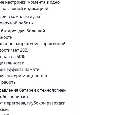
е настройки момента в одно
с наглядной индикацией
реи в комплекте для
новочной работы
ro батарея для большей
ности:
альное напряжение заряженной
достигает 20В,
енная на 50%
ительности,
твие эффекта памяти,
твие потери мощности в
е работы
равления батареи с технологией
l обеспечивает:
от перегрева, глубокой разрядки
узки,