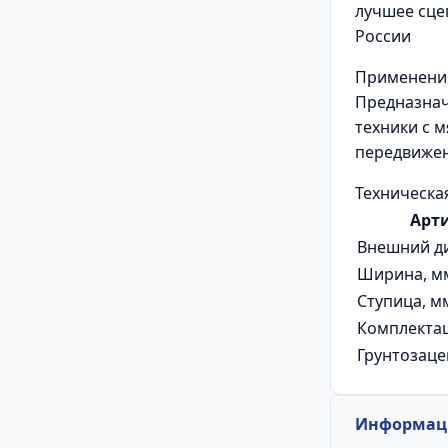
лучшее сце
России
Применени
Предназнач
техники с 
передвиже
Техническа
Арт
Внешний д
Ширина, м
Ступица, м
Комплекта
Грунтозаце
Информаци