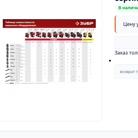
В налич
Цену 
Заказ то
возврат 