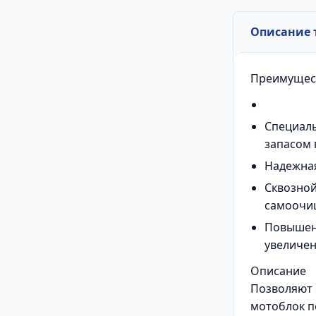
Описание 
Преимущес
Специаль
запасом
Надежная
Сквозной
самоочи
Повышенн
увеличе
Описание
Позволяют 
мотоблок п