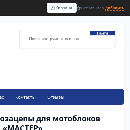
Корзина
Нет отзывов,
добавить
Найти
ас
Контакты
Отзывы
тозацепы для мотоблоков
я «МАСТЕР»