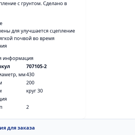
пление с грунтом. Сделано в
е
ены для улучшается сцепление
мягкой почвой во время
ния
я информация
икул
707105-2
иаметр, мм
430
м
200
м
круг 30
ция
п
2
я для заказа