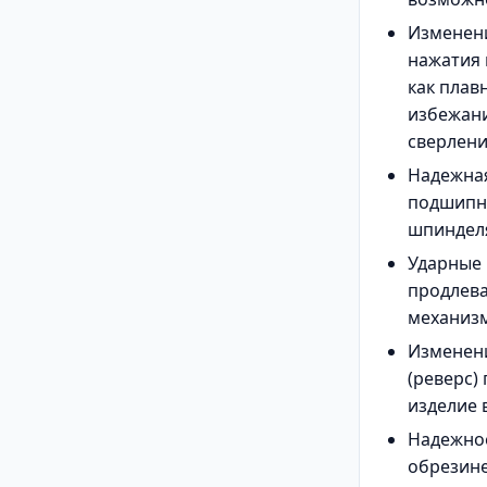
Изменен
нажатия 
как плав
избежани
сверлен
Надежная
подшипн
шпиндел
Ударные 
продлева
механиз
Изменен
(реверс)
изделие 
Надежное
обрезине