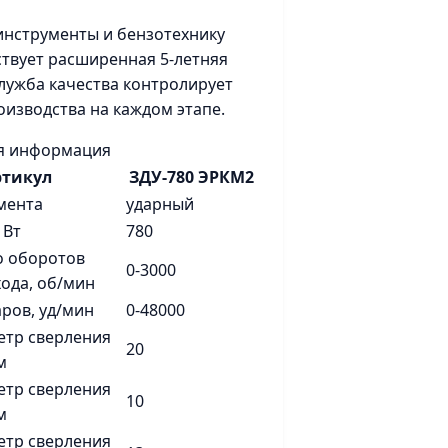
инструменты и бензотехнику
ствует расширенная 5-летняя
Служба качества контролирует
оизводства на каждом этапе.
я информация
ртикул
ЗДУ-780 ЭРКМ2
мента
ударный
 Вт
780
о оборотов
0-3000
хода, об/мин
аров, уд/мин
0-48000
етр сверления
20
м
етр сверления
10
м
етр сверления