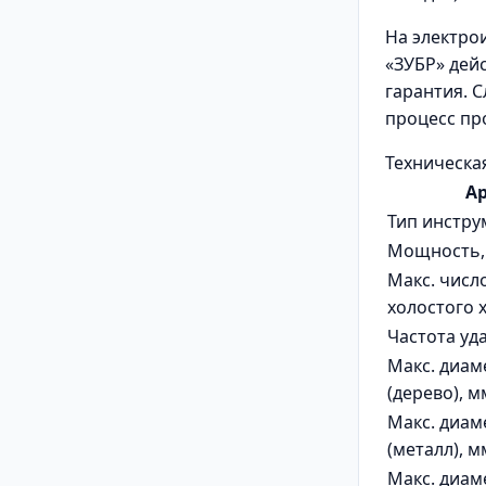
На электро
«ЗУБР» дей
гарантия. 
процесс пр
Техническа
А
Тип инстру
Мощность,
Макс. числ
холостого 
Частота уд
Макс. диам
(дерево), м
Макс. диам
(металл), м
Макс. диам