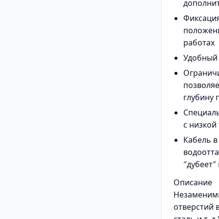
дополни
Фиксаци
положени
работах
Удобный 
Ограничи
позволяе
глубину 
Специаль
с низкой
Кабель в
водоотт
″дубеет″
Описание
Незаменим
отверстий 