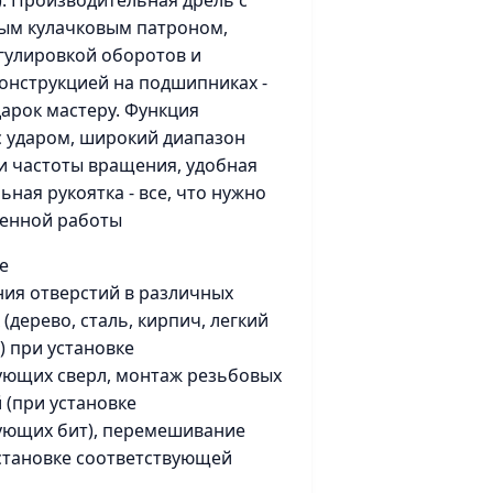
д.). Производительная дрель с
ым кулачковым патроном,
гулировкой оборотов и
онструкцией на подшипниках -
арок мастеру. Функция
с ударом, широкий диапазон
и частоты вращения, удобная
ная рукоятка - все, что нужно
венной работы
е
ния отверстий в различных
(дерево, сталь, кирпич, легкий
.) при установке
ующих сверл, монтаж резьбовых
 (при установке
ующих бит), перемешивание
становке соответствующей