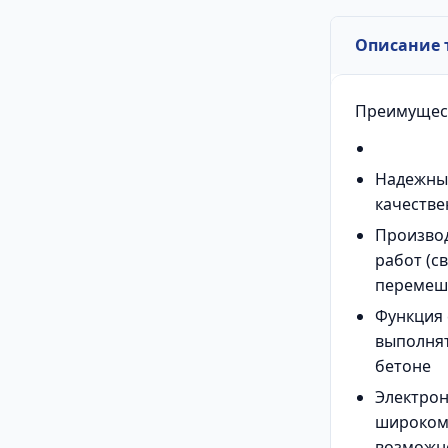
Описание 
Преимущес
Надежный
качестве
Производ
работ (с
перемеш
Функция 
выполнят
бетоне
Электрон
широком
возможно