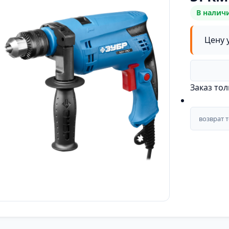
В налич
Цену 
Заказ то
возврат 