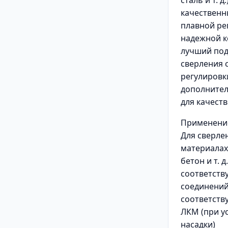
сталь и т. 
качественн
плавной ре
надежной к
лучший под
сверления 
регулировк
дополнитель
для качест
Применени
Для сверле
материалах 
бетон и т. д
соответств
соединений
соответств
ЛКМ (при у
насадки)