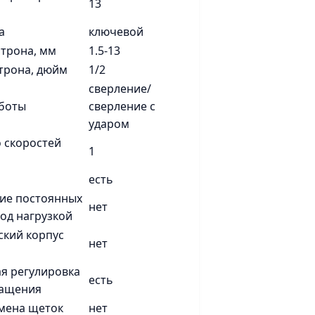
13
а
ключевой
трона, мм
1.5-13
трона, дюйм
1/2
сверление/
боты
сверление с
ударом
 скоростей
1
есть
ие постоянных
нет
од нагрузкой
кий корпус
нет
я регулировка
есть
ращения
мена щеток
нет