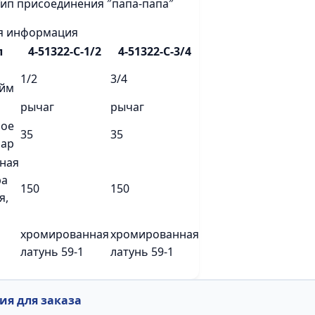
Тип присоединения ″папа-папа″
я информация
л
4-51322-C-1/2
4-51322-C-3/4
1/2
3/4
юйм
рычаг
рычаг
ое
35
35
бар
ная
ра
150
150
я,
хромированная
хромированная
латунь 59-1
латунь 59-1
я для заказа