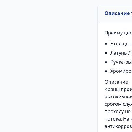
Описание 
Преимущес
Утолщен
Латунь Л
Ручка-ры
Хромиро
Описание
Краны прои
высоким ка
сроком слу
проходу не
потока. На
антикорро