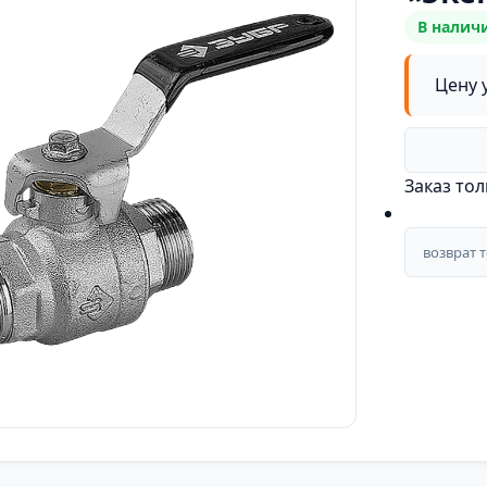
В налич
Цену 
Заказ то
возврат 