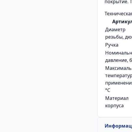
покрытие. 
Техническа
Артику
Диаметр
резьбы, д
Ручка
Номинальн
давление, 
Максималь
температу
применени
°C
Материал
корпуса
Информаци