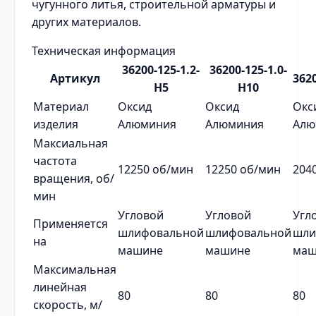
чугунного литья, строительной арматуры и
других материалов.
Техническая информация
36200-125-1.2-
36200-125-1.0-
Артикул
3620
H5
H10
Материал
Оксид
Оксид
Окс
изделия
Алюминия
Алюминия
Алю
Максиальная
частота
12250 об/мин
12250 об/мин
204
вращения, об/
мин
Угловой
Угловой
Угл
Применяется
шлифовальной
шлифовальной
шли
на
машине
машине
маш
Максимальная
линейная
80
80
80
скорость, м/