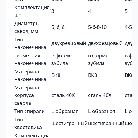
Комплектация,
3
4
5
шт
Диаметры
5, 6, 8
5-6-8-10
4-5-6
сверл, мм
Тип
двухрезцовый
двухрезцовый
двух
наконечника
Геометрия
в форме
в форме
в фо
наконечника
зубила
зубила
зуби
Материал
ВК8
ВК8
ВК8
наконечника
Материал
корпуса
сталь 40Х
сталь 40Х
сталь
сверла
Тип спирали
L-образная
L-образная
L-об
Тип
шестигранный
шестигранный
шест
хвостовика
Комплектация