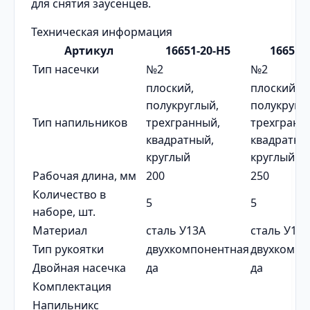
для снятия заусенцев.
Техническая информация
Артикул
16651-20-H5
16651-
Тип насечки
№2
№2
плоский,
плоский,
полукруглый,
полукругл
Тип напильников
трехгранный,
трехгранн
квадратный,
квадратны
круглый
круглый
Рабочая длина, мм
200
250
Количество в
5
5
наборе, шт.
Материал
сталь У13А
сталь У13А
Тип рукоятки
двухкомпонентная
двухкомпо
Двойная насечка
да
да
Комплектация
Напильникс