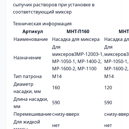
сыпучих растворов при установке в
соответствующий миксер
Техническая информация
Артикул
МНТ-П160
МНТ
Наименование
Насадка для миксера
Насадка д
Для
Для
миксеровЗМР-1200Э-1,
миксеровЗ
Назначение
МР-1050-1, МР-1400-2,
МР-1050-1,
МР-1600-2, МР-1100
МР-1600-2,
Тип патрона
М14
М14
Диаметр
160
120
насадки, мм
Длина насадки,
590
590
мм
Перемешивание
снизу-вверх
снизу-ввер
Для жидкой
нет
нет