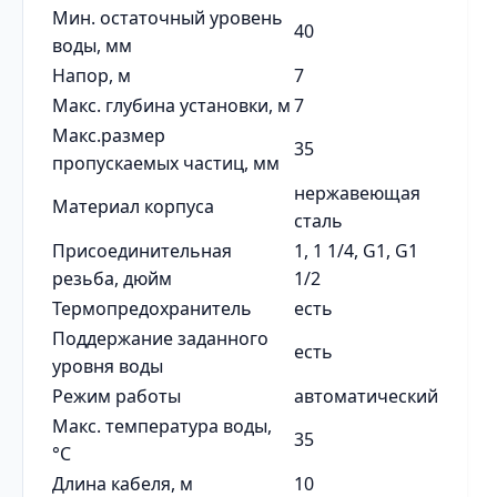
Мин. остаточный уровень
40
воды, мм
Напор, м
7
Макс. глубина установки, м
7
Макс.размер
35
пропускаемых частиц, мм
нержавеющая
Материал корпуса
сталь
Присоединительная
1, 1 1/4, G1, G1
резьба, дюйм
1/2
Термопредохранитель
есть
Поддержание заданного
есть
уровня воды
Режим работы
автоматический
Макс. температура воды,
35
°С
Длина кабеля, м
10