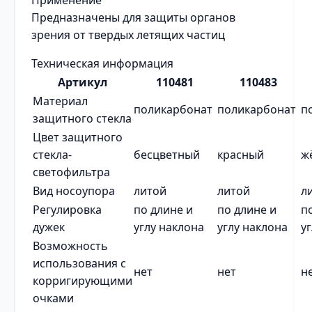
Применение
Предназначены для защиты органов
зрения от твердых летящих частиц
Техническая информация
Артикул
110481
110483
Материал
поликарбонат
поликарбонат
п
защитного стекла
Цвет защитного
стекла-
бесцветный
красный
ж
светофильтра
Вид носоупора
литой
литой
л
Регулировка
по длине и
по длине и
п
дужек
углу наклона
углу наклона
у
Возможность
использования с
нет
нет
н
корригирующими
очками