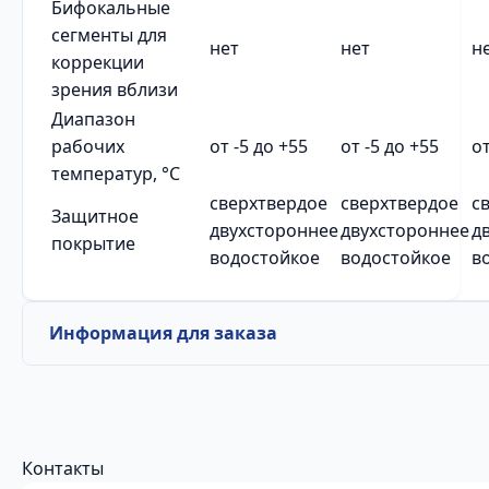
Бифокальные
сегменты для
нет
нет
н
коррекции
зрения вблизи
Диапазон
рабочих
от -5 до +55
от -5 до +55
от
температур, °C
сверхтвердое
сверхтвердое
с
Защитное
двухстороннее
двухстороннее
д
покрытие
водостойкое
водостойкое
в
Информация для заказа
Контакты