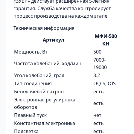
«ЗУБР» действует расширенная 5-летняя
гарантия. Служба качества контролирует
процесс производства на каждом этапе.
Техническая информация
МФИ-500
Артикул
КН
Мощность, Вт
500
7000-
Частота колебаний, ход/мин
19000
Угол колебаний, град
3.2
Тип соединения
OQIS, OIS
Бесключевой патрон
есть
Электронная регулировка
есть
оборотов
Плавный пуск
нет
Константная электроника
есть
Подсветка
есть