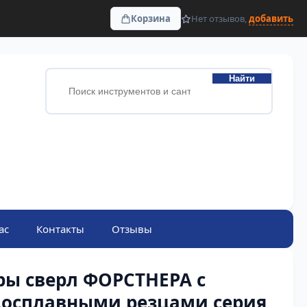
Корзина
Нет отзывов,
добавить
Найти
ас
Контакты
Отзывы
ры сверл ФОРСТНЕРА с
досплавными резцами серия