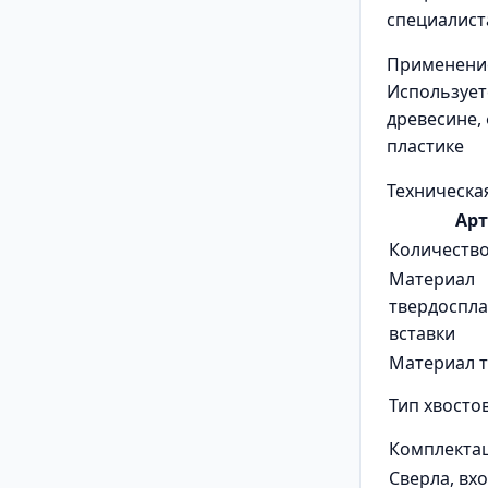
специалист
Применени
Использует
древесине,
пластике
Техническа
Ар
Количество
Материал
твердоспл
вставки
Материал т
Тип хвосто
Комплекта
Сверла, вх