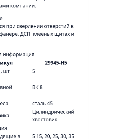
ами компании.
е
ся при сверлении отверстий в
 фанере, ДСП, клеёных щитах и
я информация
тикул
29945-H5
, шт
5
авной
ВК 8
ела
сталь 45
Цилиндрический
вика
хвостовик
ция
одящие в
5 15, 20, 25, 30, 35