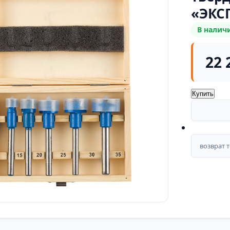
«ЭКС
В налич
22 
Купить
возврат 