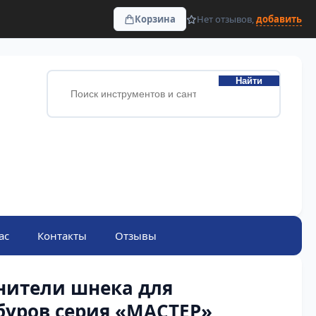
Корзина
Нет отзывов,
добавить
Найти
ас
Контакты
Отзывы
нители шнека для
буров серия «МАСТЕР»